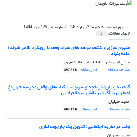
دوره و شماره:
دوره 32، بهار 1403 - شماره پیاپی 125، بهار 1404
تعداد مقالات:
6
مفهوم سازی و کشف مولفه های سواد وقف با رویکرد ظاهر شونده
داده بنیاد
مهدی اثنی عشران، لیلا قصابی، فائزه تقی پور
مشاهده مقاله
اصل مقاله
897.61 K
گنجینه پنهان: تاریخچه و سرنوشت کتاب‌های وقفی مدرسه چهارباغ
اصفهان با تأکید بر نقش سیدالعراقین
حمید خلیلیان
مشاهده مقاله
اصل مقاله
609.13 K
وقف در نظریه اجتماعی : تدوین یک چارچوب نظری
مجید جعفریان