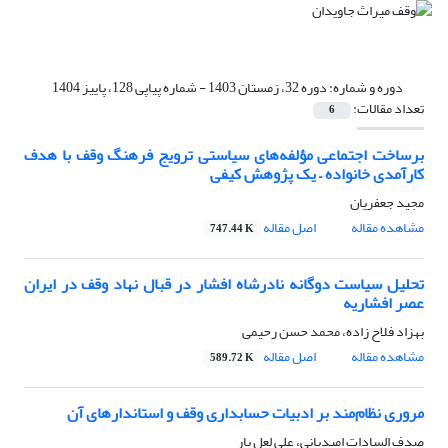
دوره و شماره:
دوره 32، زمستان 1403 - شماره پیاپی 128، پاییز 1404
تعداد مقالات:
6
برساخت اجتماعی مؤلفه‌های سیاستی ترویج فرهنگ وقف با هدف
کارآمدی خانواده – یک پژوهش کیفی
مجید جعفریان
مشاهده مقاله
اصل مقاله
747.44 K
تحلیل سیاست دوگانه نادرشاه افشار در قبال نهاد وقف در ایران
عصر افشاریه
بهزاد فلاح زاده، محمد حسن رحیمی
مشاهده مقاله
اصل مقاله
589.72 K
مروری نظام‌مند بر ادبیات حسابداری وقف و استاندارهای آن
صدف السادات امیدیانی، علی لعل بار