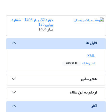
دوره 32، بهار 1403 - شماره
پیاپی 125
بهار 1404
فایل ها
XML
اصل مقاله
649.58 K
هم رسانی
ارجاع به این مقاله
آمار