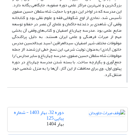
بزرگ‌ترین و غنی‌ترین مراکز علمی دوره صفویه، جایگاهی یگانه دارد.
این مدرسه که در اواخر این دوره و با حمایت شاه سلطان حسین صفوی
تأسیس شد، نمادی از اوج شکوفایی فقه و علوم نقلی بود و کتابخانه
وقفی آن، شاهدی بر دغدغه حاکمان و علمای آن عصر در حفظ و توسعه
منابع علمی بود .مدرسه چهارباغ اصفهان و کتاب‌های وقفی آن بخشی
مهم از میراث فرهنگی و علمی ایران هستند. به دلیل پراکندگی
موقوفات مختلف شهر اصفهان، سیدالعراقین (سید عبدالحسین مدرس
خاتون آبادی) به‌عنوان تولیت شرعی، این نسخ خطی ارزشمند (از جمله
موقوفات شاه سلطان حسین صفوی، مدرسه چهارباغ و سایر مدارس) را
جمع‌آوری و یکپارچه ساخت. با بسته شدن مدرسه چهارباغ در دوره
پهلوی اول، وی برای محافظت از این آثار، آن‌ها را به منزل شخصی خود
منتقل کرد.
دوره 32، بهار 1403 - شماره
پیاپی 125
بهار 1404