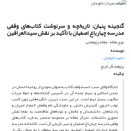
گنجینه پنهان: تاریخچه و سرنوشت کتاب‌های وقفی
مدرسه چهارباغ اصفهان با تأکید بر نقش سیدالعراقین
نوع مقاله : مقاله پژوهشی
نویسنده
حمید خلیلیان
پژوهشگر تاریخ
چکیده
جایگاه والای سنت حسنه وقف کتاب به‌عنوان نمودی از روحیه احسان در
تمدن اسلامی و سهم عمده آن در تأسیس کتابخانه‌ها و حفظ میراث
مکتوب بسیار مهم است. در این سنت دیرین، انگیزه‌هایی چون کسب
ثواب اخروی، گسترش دانش، و جاودانگی نام واقفان (اعم از امیران و
پادشاهان، دانشمندان و عالمان، و توده‌های علاقه‌مند به علم) نقش
محوری داشته‌اند. تمرکز مقاله بر مجموعه منحصر به فرد کتاب‌های
وقفی مدرسه چهارباغ اصفهان و سیر تاریخی آن است. کتابخانه مدرسه
علمیه چهارباغ اصفهان (مشهور به مدرسه سلطانی) به عنوان یکی از