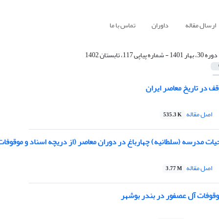
ارسال مقاله
داوران
تماس با ما
دوره 30، بهار 1401 - شماره پیاپی 117، تابستان 1402
 در تاریخ معاصر ایران
اصل مقاله
535.3 K
حیات مدرسه (سلطانیه) چهارباغ در دوران معاصر (از دریچه اسناد و موقوفات
اصل مقاله
3.77 M
وقوفات آل عصفور در بندر بوشهر