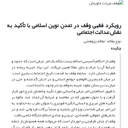
رویکرد فقهی وقف در تمدن نوین اسلامی با تأکید به
نقش عدالت اجتماعی
نوع مقاله : مقاله پژوهشی
چکیده
وقف از احکام تأسیسی اسلام نیست بلکه یک امر عرفی است که حدود و
شرایط آن را عرف و بنای عقلا تعیین می‌کند. این نهاد خیریه ریشه در
فطرت انسان دارد. سابقه وقف به قدمت تاریخ اجتماعات بشری است.
در میان قدیمترین اقوام و جوامع انسانی و در ادیان گذشته و حتی در
میان بت پرستان عقود شبیه به وقف و نذر وجود داشته است.
با ظهور اسلام این امر عرفی و انسانی مورد تأیید و امضای شرع انور قرار
گرفت و با تحول معنوی که در مقاصد و شرایط آن ایجاد شد علاوه بر
انگیزه های غریزی و انسانی انگیزه قویتری با عنوان تقرب به خداوند به
این امر عرفی قداست ویژه ای بخشید و منشأ برکات فرا وانی شد و در
بخش‌های حقوقی، اقتصادی، تربیتی و عبادی اسلام جایگاه خاصی یافت.
وقف از چنان ظرفیتی برخوردار است که می‌تواند همه همنوعان از جمله
غیرهمدینان را نیز زیر پوشش خود قرار دهد. جمعی از فقهای بزرگ