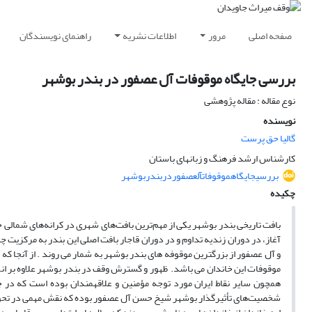
صفحه اصلی
مرور
اطلاعات نشریه
راهنمای نویسندگان
بررسی جایگاه موقوفات آل عصفور در بندر بوشهر
نوع مقاله : مقاله پژوهشی
نویسنده
گالیا حق پرست
کارشناس ارشد فرهنگ و زبانهای باستان
بررسیجایگاهموقوفاتآلعصفوردربندربوشهر
چکیده
بافت تاریخی بندر بوشهر یکی از مهم‌ترین بافت‌های شهری در کرانه‌های شمالی خ
آغاز، در دوران زندیه تداوم و در دوران قاجار بافت اصلی این بندر به مرکزیت 
و آل عصفور از بزرگترین موقوفه های بندر بوشهر به شمار می روند‌ . از آنج
موقوفات این خاندان می باشد. ظهور و گسترش وقف در بندر بوشهر علاوه بر ان
همچون سایر نقاط ایران مورد توجه مؤمنین و علاقه‏مندان بوده است که در 
شخصیت‌های تأثیرگذار بوشهر شیخ حسن آل عصفور بوده که نقش مهمی در تحول