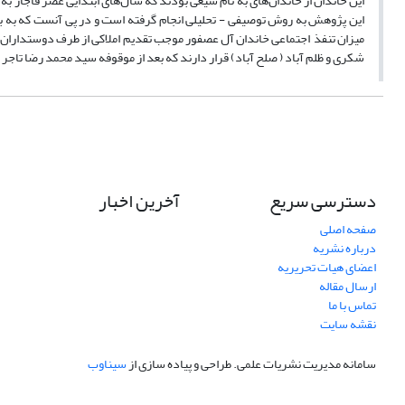
این خاندان از خاندان‌های به نام شیعی بودند که سال‌های ابتدایی عصر قاجار 
این پژوهش به روش توصیفی - تحلیلی انجام گرفته است و در پی آنست که به 
میزان تنفذ اجتماعی خاندان آل عصفور موجب تقدیم املاکی از طرف دوستداران ای
شکری و ظلم آباد ( صلح آباد) قرار دارند که بعد از موقوفه سید محمد رضا تاج
دسترسی سریع
آخرین اخبار
صفحه اصلی
درباره نشریه
اعضای هیات تحریریه
ارسال مقاله
تماس با ما
نقشه سایت
سامانه مدیریت نشریات علمی.
طراحی و پیاده سازی از
سیناوب