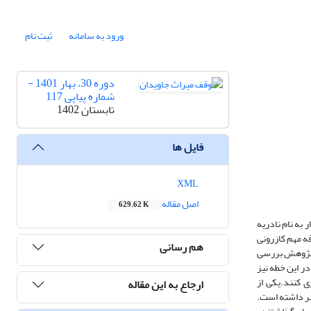
ورود به سامانه
ثبت نام
دوره 30، بهار 1401 -
شماره پیاپی 117
تابستان 1402
فایل ها
XML
اصل مقاله
629.62 K
 به نام نادریه
فه مهم کازرونی
هم رسانی
ن پژوهش بررسی
ر این خطه نیز
ی کنند.یکی از
ارجاع به این مقاله
ر داشته است.