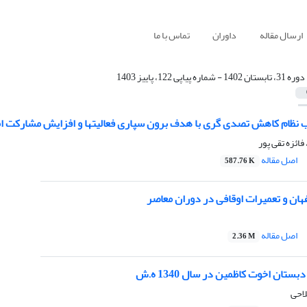
ارسال مقاله
داوران
تماس با ما
دوره 31، تابستان 1402 - شماره پیاپی 122، پاییز 1403
ب نظام کاهش تصدی گری با هدف برون سپاری فعالیتها و افزایش مشارکت ام
ائزه تقی پور
اصل مقاله
587.76 K
ان و تعمیرات اوقافی در دوران معاصر
اصل مقاله
2.36 M
تان اخوت کاظمین در سال 1340 ه.ش
احی