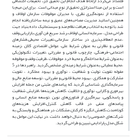
قلمداد می‌گردد ازلحاظ هدف انجام این تحقیق جزء تحقیقات اکتشافی
است و بر این مبنا استراتژی تحقیق از نوع میدانی است . برای این مهم با
استفاده از نمونه‌گیری نظری، با مدیران موقوفات سازمان اوقاف و
همچنین اساتید مدیریت مصاحبه‌های عمیق و نیمه ساختاریافته انجام
شد.با توجه به انتخاب رهیافت نظام مند و سیستماتیک داده بنیاد جهت
طراحی مدل ، سرمایه انسانی اوقاف،رشد سریع فن آوری،بازاریابی وقف
،عدم انعطاف‌پذیری در ساختار سازمانی،تغییرات محیطی،فشارهای
قانونی و نظارتی به عنوان شرایط علی، عوامل اقتصادی کلان ،زمینه
اجتماعی-فرهنگی، چارچوب قانونی و مقرراتی ،تغییرات تکنولوژیکی
به‌عنوان شرایط مداخله‌گر و محیط خرد موقوفات ،ظرفیت وقف و موقوفه
،محیط عملیاتی به‌عنوان شرایط زمینه ای مشخص گردید. راهبردها در 5
مقوله تقویت تولیت و شفافیت ، نوآوری و بهبود عملکرد ، تقویت
مشارکت و همکاری ، بهبود محیط قانونی و مقرراتی ، توسعه منابع مالی و
سرمایه‌گذاری شناسایی گردید که پیامدهای مثبتی من جمله افزایش
بهره‌وری و کارایی، نوآوری و خلاقیت ،کاهش هزینه‌ها ،افزایش شفافیت
و پاسخگویی، بهره‌گیری از فناوری‌های نوین ،توسعه منابع انسانی و
پیامدهای منفی در قالب کاهش کنترل،افزایش هزینه‌های
کوتاه‌مدت،کاهش انگیزه کارکنان،مشکلات در هماهنگی و وابستگی به
شرکت‌های خصوصی را به دنبال خواهد داشت .در نهایت این عوامل به
شکل مدل پارادایمی تبیین و طراحی گردید.