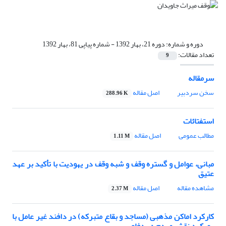
دوره و شماره:
دوره 21، بهار 1392 - شماره پیاپی 81، بهار 1392
تعداد مقالات:
9
سرمقاله
سخن سردبیر
اصل مقاله
288.96 K
استفتائات
مطالب عمومی
اصل مقاله
1.11 M
مبانی، عوامل و گستره وقف و شبه وقف در یهودیت با تأکید بر عهد
عتیق
مشاهده مقاله
اصل مقاله
2.37 M
کارکرد اماکن مذهبی (مساجد و بقاع متبرکه) در دافند غیر عامل با