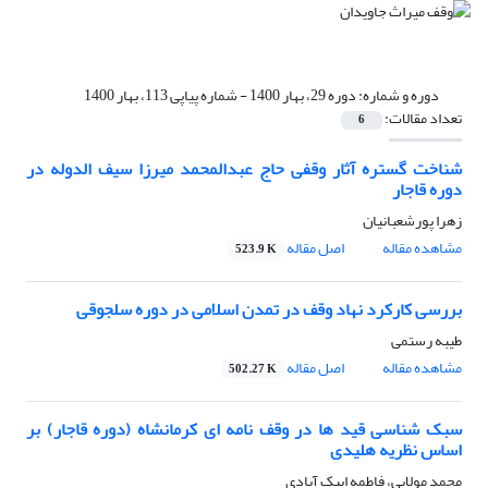
دوره و شماره:
دوره 29، بهار 1400 - شماره پیاپی 113، بهار 1400
تعداد مقالات:
6
شناخت گستره آثار وقفی حاج عبدالمحمد میرزا سیف الدوله در
دوره قاجار
زهرا پورشعبانیان
مشاهده مقاله
اصل مقاله
523.9 K
بررسی کارکرد نهاد وقف در تمدن اسلامی در دوره سلجوقی
طیبه رستمی
مشاهده مقاله
اصل مقاله
502.27 K
سبک شناسی قید ها در وقف نامه ای کرمانشاه (دوره قاجار) بر
اساس نظریه هلیدی
محمد مولایی، فاطمه ایبک آبادی