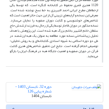
1120 هجری قمری محفوظ در کتابخانه کنگره است، که توسط یکی
ازخطاطان مطرح ایرانی احمد النیریزی به خط نسخ نوشته شده است.
معرفی این نسخه و آرایه‌های تزیینی آن از این جهت حائز اهمیت است که
شاخص‌های خوشنویسی و کتابت دوران صفویه را نمایان می‌سازد.
نسخه مذکور در دوران قاجار توسط یکی از رجال به فرزند ارشدش حاج
سلطان خانم الشهیر بخانم بزرگ هبه شده است. این پژوهش با هدف
تحلیل زیباشناختی نسخه مورد مطالعه به عنوان یک هبه ارزشمند در
طی دو دوره اسلامی به شیوه اسنادی –کتابخانه‌ای و به روش تحلیلی-
توصیفی انجام گرفته است. نتایج این تحقیق شاخص‌های هنری کتابت
قرآن در دوران صفویه و اهمیت جایگاه هبه در فرهنگ ایران را بازگو
می‌نماید.
دوره 32، تابستان 1403 -
شماره پیاپی 126
تابستان 1404
فایل ها