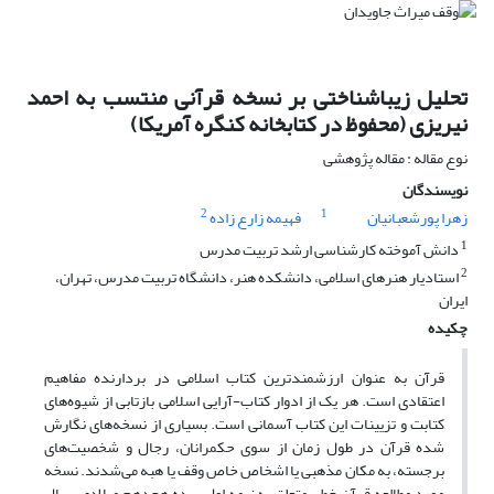
تحلیل زیباشناختی بر نسخه قرآنی منتسب به احمد
نیریزی (محفوظ در کتابخانه کنگره آمریکا)
نوع مقاله : مقاله پژوهشی
نویسندگان
2
1
زهرا پورشعبانیان
فهیمه زارع زاده
1
دانش آموخته کارشناسی ارشد تربیت مدرس
2
استادیار هنرهای اسلامی، دانشکده هنر، دانشگاه تربیت مدرس، تهران،
ایران
چکیده
قرآن به عنوان ارزشمندترین کتاب اسلامی در بردارنده مفاهیم
اعتقادی است. هر یک از ادوار کتاب-آرایی‌ اسلامی بازتابی از شیوه‌های
کتابت و تزیینات این کتاب آسمانی است. بسیاری از نسخه‌های نگارش
شده قرآن در طول زمان از سوی حکمرانان، رجال و شخصیت‌های
برجسته، به مکان مذهبی یا اشخاص خاص وقف یا هبه می‌شدند. نسخه
مورد مطالعه قرآن خطی متعلق به نیمه اول سده هجدهم میلادی، سال