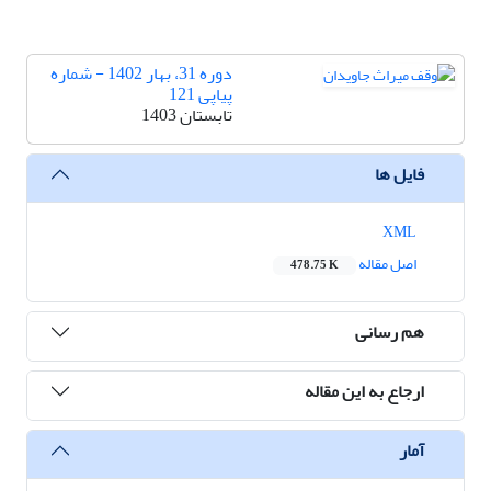
دوره 31، بهار 1402 - شماره
پیاپی 121
تابستان 1403
فایل ها
XML
اصل مقاله
478.75 K
هم رسانی
ارجاع به این مقاله
آمار