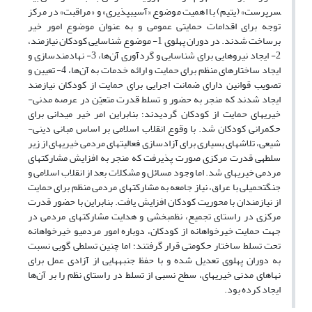
سرپرست» (یتیم) با اهمیت موضوع «آسیب­پذیری» و «مراقبت» در مرکز
توجه برای اقدامات حمایتی عمومی و به عنوان موضوع امور خیر
برساخت شدند. در دوران پهلوی 1- موضوع شناسایی کودکان نیازمند،
2- ایجاد نیروهایی برای شناسایی و گردآوری آن‌ها، 3- نهادمندسازی و
ایجاد ساختارهای منظم برای حمایت و ارائه خدمات به آن‌ها، 4- تعیین و
تصویب قوانین دارای ضمانت اجرایی برای حمایت از کودکان نیازمند
ایجاد شدند که منجر به حضور و تسلط قدرت متعیّن در عرصه مدنی-
خیریه­ای حمایت از کودکان گردیدند؛ بنابراین امر خیر میدانی برای
حکمرانی کودکان شد. با وقوع انقلاب اسلامی بر اساس مبانی دینی-
شیعی، تلاش­های بسیاری برای آزادسازی فعالیت­های مردمی خیریه­ای از زیر
سلطه­ی قدرت مرکزی صورت پذیرفت که منجر به افزایش مشارکت­های
مردمی خیریه­ای شد. اما وجود مسائل و مشکلات بعد از انقلاب اسلامی و
جنگ­تحمیلی با عراق، نیاز جامعه به مشارکت­های مردمی منظم برای حمایت
از نیازمندان با محوریت کودکان افزایش­ یافت. بنابراین با حضور قدرت
مرکزی در راستای تجمیع، نظم­بخشی و هدایت مشارکت­های مردمی در
جهت حمایت خیرخواهانه از کودکان، دوباره امور مردمیو خیرخواهانه
تحت تسلط ساختار حکومتی قرار گرفتند؛ اما چنین تسلطی گویی نسبت
به دوران پهلوی تعدیل شده و با حفظ جنبه­هایی از آزادی عمل برای
نهاهای مدنی خیریه­ای، سطح نسبی از تسلط در راستای نظم را بر آن‌ها
ایجاد کرده بود.