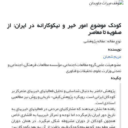
کودک موضوع امور خیر و نیکوکارانه در ایران‌: از
صفویه تا معاصر
نوع مقاله : مقاله پژوهشی
نویسنده
مریم شعبان
عضو هیئت علمی گروه مطالعات اجتماعی، مؤسسه مطالعات فرهنگی، اجتماعی و
تمدنی وزارت علوم، تحقیقات و فناوری
چکیده
پژوهش حاضر به دنبال شناسایی و تحلیل فعالیت­های خیریه­ای متمرکز بر
کودکان ایرانی است. رویکرد پژوهش کیفی- تاریخی و روش نیز مطالعه­ی
اسنادی است.
یافته ­ها نشان می­دهند که مشارکت­های مردمی در فعالیت­های خیریه­ای به
تاریخ دور ایران باز­می­گردد اما توجه و تمرکز خیریه­ها به اقشاری خاص
همچون کودکان از دوران مشروطه شکل می­گیرد. در همان دوران
مشروطه بود که مفهوم کودک ظهور یافت؛ از آن به بعد «کودکان بی­