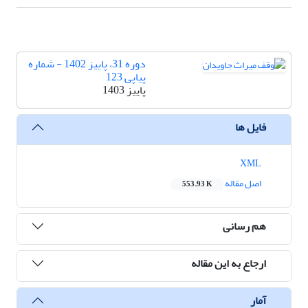
دوره 31، پاییز 1402 - شماره
پیاپی 123
پاییز 1403
فایل ها
XML
اصل مقاله
553.93 K
هم رسانی
ارجاع به این مقاله
آمار