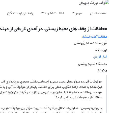
صفحه اصلی
مرور
اطلاعات نشریه
راهنمای نویسندگان
محافظت از وقف های محیط زیستی، درآمدی تاریخی از مهن
مقالات آماده انتشار
نوع مقاله : مقاله پژوهشی
نویسنده
الناز آزادی
دانشگاه شهید بهشتی
چکیده
موقوفات آبی به عنوان تجلی تعهد دینی و اجتماعی نقشی محوری در پایداری آب و 
این مقاله با هدف ارائه الگویی عملی برای حفاظت پایدار از موقوفات آبی و با
مهندسی مانند سدها و قناتها به این پرسش می پردازد: «چگونه میتوان با تلفیق
حفاظت از موقوفات آبی طراحی کرد؟
با روش توصیفی - تحلیلی استدلال میشود که مدیریت مؤثر این موقوفات نیازمن