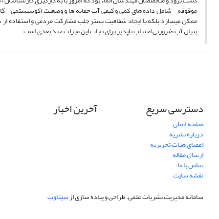
کست بزود و متخصصان مهندسان الماء بود که امروز با به کارگیری کارشناسان 
موقوفه - شامل داده های کمی و کیفی آب حقابه ها و وضعیت اکوسیستمی - گامی
ممکن میسازد بلکه با ایجاد شفافیت بستر جلب مشارکت مردمی و استفاده از سا
بنیان آب ضرورتی اجتناب ناپذیر برای نجات این میراث چند بعدی است.
دسترسی سریع
آخرین اخبار
صفحه اصلی
درباره نشریه
اعضای هیات تحریریه
ارسال مقاله
تماس با ما
نقشه سایت
سامانه مدیریت نشریات علمی.
طراحی و پیاده سازی از
سیناوب