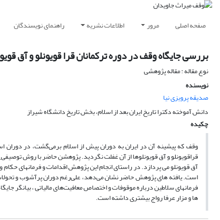
صفحه اصلی
مرور
اطلاعات نشریه
راهنمای نویسندگان
بررسی جایگاه وقف در دوره ترکمانان قرا قویونلو و آق قویون
نوع مقاله : مقاله پژوهشی
نویسنده
صدیقه پرویزی نیا
دانش آموخته دکترا تاریخ ایران بعد از اسلام، بخش تاریخ دانشگاه شیراز
چکیده
وقف که پیشینه آن در ایران به دوران پیش از اسلام برمی‌گشت، در دوران 
قراقویونلو و آق قویونلوها از آن غفلت نگردید. پژوهشن حاضر با روش توصیفی_ تحل
آق قویونلو می پردازد. در راستای انجام این پژوهش اقدامات و فرمانهای حکام و
است. یافته های پژوهش حاضر نشان می‌دهد، علی‌رغم دوران پرآشوب و تحولات 
فرمانهای سلاطین درباره موقوفات و اختصاص معافیت‌های مالیاتی ، بیانگر جایگاه
ها و مزار عرفا رواج بیشتری داشته است.