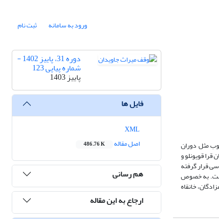
ورود به سامانه
ثبت نام
دوره 31، پاییز 1402 -
شماره پیاپی 123
پاییز 1403
فایل ها
XML
اصل مقاله
وب مثل دوران
486.76 K
 قرا قویونلو و
رسی قرار گرفته
هم رسانی
 است. به خصوص
زادگان، خانقاه
ارجاع به این مقاله