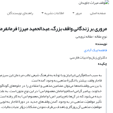
صفحه اصلی
مرور
اطلاعات نشریه
راهنمای نویسندگان
مروری بر زندگانی واقف بزرگ، عبدالحمید میرزا فرمانفرما
نوع مقاله : مقاله ترویجی
نویسنده
فاطمه ایبک آبادی
دکترای زبان و ادبیات فارسی
چکیده
به سبب اسلام‌گرایی ایرانیان و با توجّه به فرهنگ شیعی غالب مردمان این سرزم
قاجار وقف، بیشتر با انگیزۀ مذهبی به وجود آمده است.
با بررسی وقف‌نامه‌ها می‌توان مضامین مذهبی و اعتقادی را در جلوه‌های گونا
خداوند، پیامبر گرامی اسلام و امامان معصوم (س) در این نوع متون است. به علت
دیده می‌شود که در آن‌ها نام پیامبر (ص) و امامان معصوم (س) به کار رفته است
تأثیر موقعیّت مذهبی در به وجود آمدن وقف‌های جدید در دورۀ قاجار به‌خوبی 
موقعیّت مذهبی آن روزگار و باهدف برطرف نمودن مشکلات زوّار عتبات‌عالیات، در