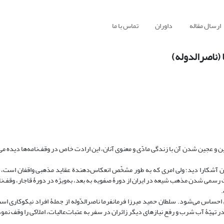
ارسال مقاله
داوران
تماس با ما
 (ناصرالدوله)
ین و عجین شدن آن با زندگی مادّی و معنوی آنان، این ارادت خاص در وقف‌نامه‌ها دیده م
گون آشکارا دید؛ ولی امری که به طور مشخّص انعکاس‌دهندة عقاید مذهبی واقفان است، ذ
 رسمی شدن مذهب شیعه در ایران از دورۀ صفویه به بعد، به‌ویژه در دورۀ قاجار، وقف‌نا
.
احساس می‌شود. سلطان حمید میرزا فرمانفرما ناصرالدّوله از جملۀ افراد نیکوکاری است
 تهیّۀ آب شرب و رفع نیازهای دیگر زائران در سفر به عتبات‌عالیات، املاکی را وقف نمو