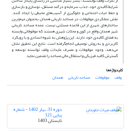
از ثمرات وقف توانستند؛ بستر بسیار مناسبی در راستای پایدار ساختن
شرایط کالبدی خود، جذب سرمایه و درآمد مستقل، نوسازی و بازسازی
و حفظ حیات اجتماعی و جلوگیری از آسیب‌های محیطی را ایجاد کنند.
نقش عملکردی موقوفات در مساجد تاریخی همدان به‌عنوان مهم‌ترین
ساختارهای شهری از این قاعده مستثنی نیست، عمده مساجد تاریخی
شهر همدان واقع در کوی و محلات شهری هستند که موقوفاتی وابسته
به فضای کالبدی خود دارند. این پژوهش به شیوه اسنادی و با رویکرد
کاربردی و به روش توصیفی انجام‌گرفته است. نتایج این تحقیق نشان
می‌دهد، وجود موقوفات و مصرف عایدات وقف توانسته توسعه و
گسترش کالبد فیزیکی و استقلال مالی مساجد را تضمین نماید.
کلیدواژه‌ها
وقف
موقوفات
مساجد تاریخی
همدان
دوره 31، بهار 1402 - شماره
پیاپی 121
تابستان 1403