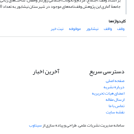
بر اسناد وقف، اجتماع، مردم و تحولات اجتماعی روزگار واقفان، ساخت‌های زبانی 
جامعۀ آماری این پژوهش وقف‌نامه‌های موجود در شهرستان نیشابور به تعداد 1410 نسخه بوده که مورد بازخوانی و به‌عنوان مواد تحقیق مورد استفاده و استناد قرار گرفته است.
کلیدواژه‌ها
وقف
واقف
نیشابور
موقوفه
نیت خیر
دسترسی سریع
آخرین اخبار
صفحه اصلی
درباره نشریه
اعضای هیات تحریریه
ارسال مقاله
تماس با ما
نقشه سایت
سامانه مدیریت نشریات علمی.
طراحی و پیاده سازی از
سیناوب