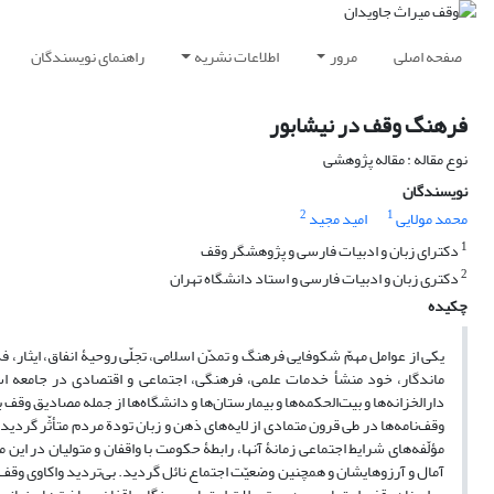
صفحه اصلی
مرور
اطلاعات نشریه
راهنمای نویسندگان
فرهنگ وقف در نیشابور
نوع مقاله : مقاله پژوهشی
نویسندگان
2
1
محمد مولایی
امید مجید
1
دکترای زبان و ادبیات فارسی و پژوهشگر وقف
2
دکتری زبان و ادبیات فارسی و استاد دانشگاه تهران
چکیده
یکی از عوامل مهمّ شکوفایی فرهنگ و تمدّن اسلامی، تجلّی روحیۀ انفاق، ایثار،
ماندگار، خود منشأ خدمات علمی، فرهنگی، اجتماعی و اقتصادی در جامعه است
دارالخزانه‌ها و بیت‌الحکمه‌ها و بیمارستان‌ها و دانشگاه‌ها از جمله مصادیق وقف 
وقف‌نامه‌ها در طی قرون متمادی از لایه‌های ذهن و زبان تودة مردم متأثّر گردیده
مؤلّفه‌های شرایط اجتماعی زمانۀ آنها، رابطۀ حکومت با واقفان و متولیان در این
آمال و آرزوهایشان و همچنین وضعیّت اجتماع نائل گردید. بی‌تردید واکاوی وقف‌ن