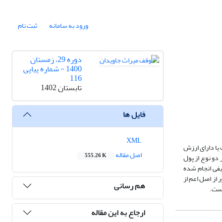
ورود به سامانه
ثبت نام
دوره 29، زمستان
1400 - شماره پیاپی
116
تابستان 1402
فایل ها
XML
یا دارای ارزش
اصل مقاله
555.26 K
دو نوع از پول
یفی انجام شده
از اصل اعم از
هم رسانی
است.
ارجاع به این مقاله