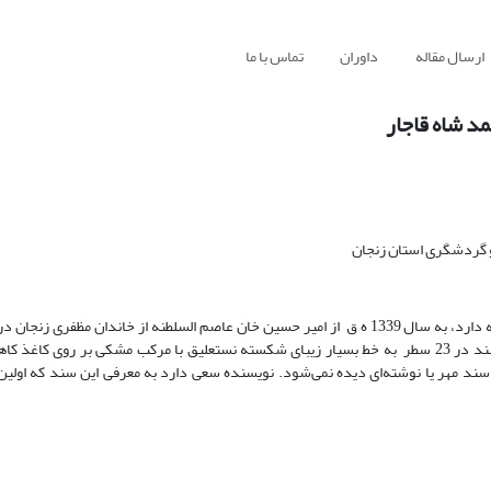
ارسال مقاله
داوران
تماس با ما
 گردشگری استان زنجان
این سند از اسناد شرعی زنجان بنام حبس نامه که البته تفاوت‌هایی با وقف‌نامه دارد، به سال 1339 ه ق از امیر حسین خان عاصم السلطنه از خان
احمدشاه قاجار و مربوط به قریه آقکند از توابع شهرستان زنجان می‌باشد. سند در 23 سطر به خط بسیار زیبای شکسته نستعلیق با مرکب مشکی بر
سند مهر یا نوشته‌ای دیده نمی‌شود. نویسنده سعی دارد به معرفی این سند که اولین‌