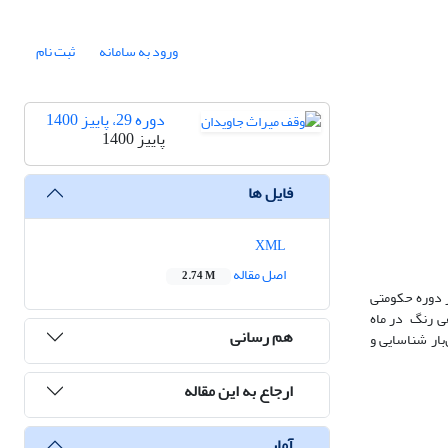
ورود به سامانه
ثبت نام
دوره 29، پاییز 1400
پاییز 1400
فایل ها
XML
اصل مقاله
2.74 M
دان مظفری زنجان در دوره حکومتی
 روی کاغذ کاهی رنگ در ماه
هم رسانی
بار شناسایی و
ارجاع به این مقاله
آمار