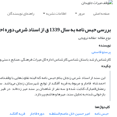
صفحه اصلی
مرور
اطلاعات نشریه
راهنمای نویسندگان
بررسی حبس نامه به سال 1339 ق از اسناد شرعی دوره احمد شاه قاجار
نوع مقاله : مقاله ترویجی
نویسنده
پرستو قاسمی
کارشناس ارشد باستان شناسی کارشناس اداره کل میراث فرهنگی ،صنایع دستی و
چکیده
رمضان‌المبارک کتابت شده و سه نفر از شاهدان بر سند مهر زده‌اند در ظهر 
بازخوانی شده به تحلیل سند، مهرها و هاشم بپردازد.
کلیدواژه‌ها
حبس نامه
امیر حسین خان عاصم السلطنه
دوره قاجار
قریه آقکند