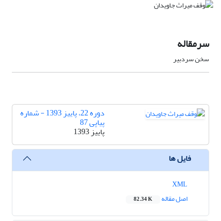
سرمقاله
سخن سردبیر
دوره 22، پاییز 1393 - شماره
پیاپی 87
پاییز 1393
فایل ها
XML
اصل مقاله
82.34 K