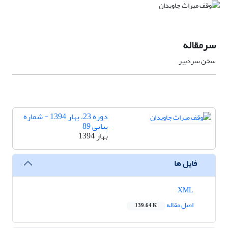
سرمقاله
سخن سردبیر
دوره 23، بهار 1394 - شماره
پیاپی 89
بهار 1394
فایل ها
XML
اصل مقاله
139.64 K