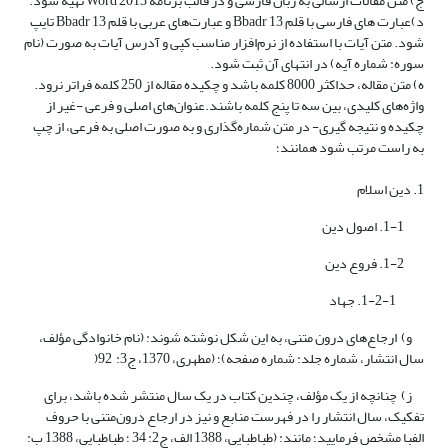
ج) متن مقالات ارسالی به‌ زبان فارسی و در ‌قالب برنامه Word 2013 تهیه شود.
د)عبارت‌ های فارسی با قلم Bbadr 13 و عبارت‌های عربی با قلم Bbadr 13 تایپ
شود. متن آیات با استفاده از نرم‌افزار مناسب کپی و آدرس آیات به‌ صورت (نام
سوره: شماره آیه) در انتهای آن ثبت شود.
ه) متن مقاله، حداکثر 8000 کلمه باشد و چکیده مقاله از 250 کلمه فراتر نرود.
واژه‌های کلیدی، بین سه تا پنج کلمه باشند.عنوان‌های اصلی و فرعی -غیر از
چکیده و نتیجه گیری- در متن شماره‌گذاری و به‌ صورت اصلی به فرعی، از چپ
به راست مرتب شود همانند؛
1. دین اسلام
1-1. اصول دین
1-2. فروع دین
1-2-1. جهاد
و) ارجاع‌های درون متنی، به این ‌شکل نوشته شوند: (نام خانوادگی مؤلف،
سال انتشار، شماره جلد: شماره صفحه)؛ (مطهری، 1370، ج3: 92(
ز) چنانچه از یک مؤلف، چندین کتاب در یک سال منتشر شده باشد، برای
تفکیک، سال انتشار را در فهرست منابع و نیز در ارجاع درون‌متنی با حروف
الفبا مشخص فرمایید؛ مانند: (طباطبایی، 1388 الف، ج2: 34 ؛ طباطبایی، 1388 ب: