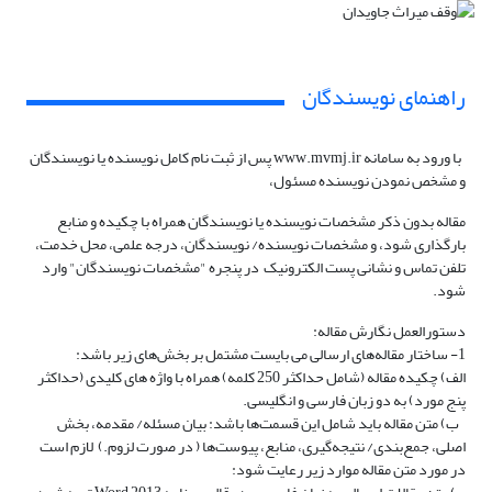
راهنمای نویسندگان
با ورود به سامانه www.mvmj.ir پس از ثبت نام کامل نویسنده یا نویسندگان
و مشخص نمودن نویسنده مسئول،
مقاله بدون ذکر مشخصات نویسنده یا نویسندگان همراه با چکیده و منابع
بارگذاری شود، و مشخصات نویسنده/ نویسندگان، درجه علمی، محل خدمت،
تلفن تماس و نشانی پست الکترونیک در پنجره "مشخصات نویسندگان" وارد
شود.
دستور‌العمل نگارش مقاله:
1- ساختار مقاله‌های ارسالی می بایست مشتمل‌ بر بخش‌های زیر باشد:
الف) چکیده مقاله (شامل حداکثر 250 کلمه) همراه با واژه های کلیدی (حداکثر
پنج مورد) به دو زبان فارسی و انگلیسی.
ب) متن مقاله باید شامل این قسمت‌ها باشد: بیان مسئله/ مقدمه، بخش
اصلی، جمع‌بندی/ نتیجه‌گیری، منابع، پیوست‌ها ( در‌ صورت لزوم.) لازم است
در مورد متن مقاله موارد زیر رعایت شود: