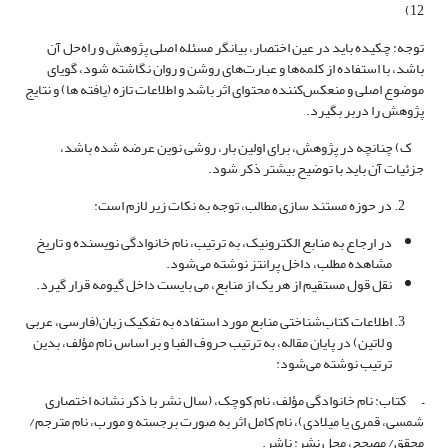
12)
توجه: چکیده باید در ‌عین اختصار، بیانگر مسئله اصلی پژوهش و راه‌حل آن
باشد، با استفاده از کلمه‌ها و عبارت‌های روشن و روان نگاشته شود، گویای
موضوع اصلی و منعکس‌کننده محتوای اثر باشد و اطلاعات تازه (یافته ها) و نتایج
پژوهش را در‌بر بگیرد.
ک) چنانچه در پژوهش، برای اولین بار، روشی نوین عرضه شده باشد،
جزئیات آن باید با توضیح بیشتر ذکر شود.
در‌ حوزه مستند‌ سازی مطالب، توجه به نکات زیر لازم است:
در ارجاع به منابع الکترونیک، به‌ ترتیب، نام خانوادگی نویسنده و تاریخ
مشاهده مطلب، داخل پرانتز نوشته می‌شود.
نقل ‌قول مستقیم از هر ‌یک از منابع، می بایست داخل گیومه قرار گیرد.
اطلاعات کتاب‌شناختی منابع مورد ‌استفاده به تفکیک زبان(فارسی، عربی
و لاتین) در پایان مقاله، به‌ ترتیب حروف الفبا و بر‌ اساس نام مؤلف، بدین
ترتیب نوشته می‌شود:
– کتاب: نام خانوادگی مؤلف، نام کوچک، (سال نشر با ذکر نشانه اختصاری
شمسی، قمری یا میلادی)، نام کامل اثر به‌ صورت برجسته و مورب، نام مترجم/
محقق/ مصحح، محل نشر: ناشر.