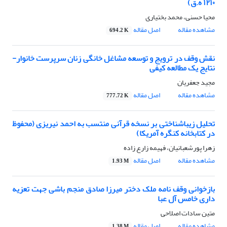
۱۲۱۰ ه.ق)
محیا حسنی، محمد بختیاری
مشاهده مقاله
اصل مقاله
694.2 K
نقش وقف در ترویج و توسعه مشاغل خانگی زنان سرپرست خانوار-
نتایج یک مطالعه کیفی
مجید جعفریان
مشاهده مقاله
اصل مقاله
777.72 K
تحلیل زیباشناختی بر نسخه قرآنی منتسب به احمد نیریزی (محفوظ
در کتابخانه کنگره آمریکا)
زهرا پورشعبانیان، فهیمه زارع زاده
مشاهده مقاله
اصل مقاله
1.93 M
بازخوانی وقف نامه ملک دختر میرزا صادق منجم باشی جهت تعزیه
داری خامس آل عبا
متین سادات اصلاحی
مشاهده مقاله
اصل مقاله
1.38 M