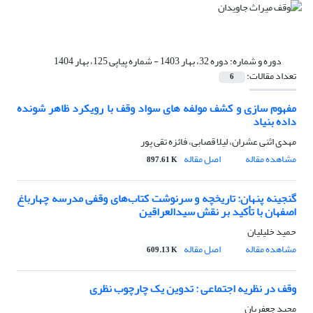
دوره و شماره:
دوره 32، بهار 1403 - شماره پیاپی 125، بهار 1404
تعداد مقالات:
6
مفهوم سازی و کشف مولفه های سواد وقف با رویکرد ظاهر شونده
داده بنیاد
مهدی اثنی عشران، لیلا قصابی، فائزه تقی پور
مشاهده مقاله
اصل مقاله
897.61 K
گنجینه پنهان: تاریخچه و سرنوشت کتاب‌های وقفی مدرسه چهارباغ
اصفهان با تأکید بر نقش سیدالعراقین
حمید خلیلیان
مشاهده مقاله
اصل مقاله
609.13 K
وقف در نظریه اجتماعی : تدوین یک چارچوب نظری
مجید جعفریان