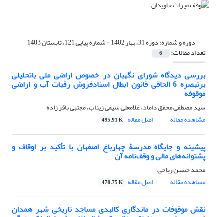
دوره و شماره:
دوره 31، بهار 1402 - شماره پیاپی 121، تابستان 1403
تعداد مقالات:
6
بررسی دیدگاه شورای نگهبان در خصوص اراضی ملی باتحلیلی
برتبصره 6 الحاقی قانون ابطال اسنادفروش رقبات آب و اراضی
موقوفه
سید مصطفی محقق داماد، غلامعلی سیفی زیناب، مجتبی باقر زاده
مشاهده مقاله
اصل مقاله
495.91 K
پیشینه و جایگاه مدرسۀ چهارباغ اصفهان با تأکید بر اوقاف و
پشتوانه‌های مالی و وقف‌نامه آن
محمد حسین ریاحی
مشاهده مقاله
اصل مقاله
478.75 K
نقش موقوفات در ماندگاری کالبدی مساجد تاریخی شهر همدان