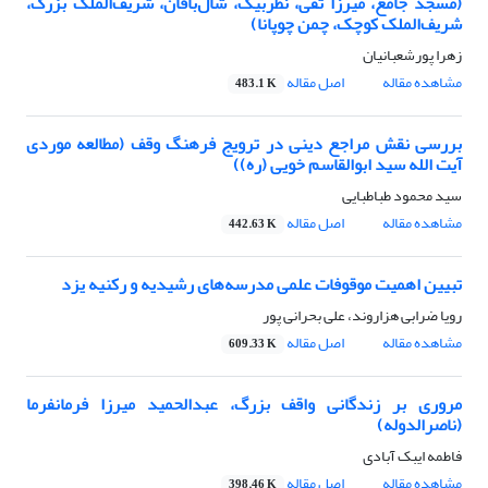
(مسجد جامع، میرزا تقی، نظربیک، شال‌بافان، شریف‌الملک بزرگ،
شریف‌الملک کوچک، چمن چوپانا)
زهرا پورشعبانیان
مشاهده مقاله
اصل مقاله
483.1 K
بررسی نقش مراجع دینی در ترویج فرهنگ وقف (مطالعه موردی
آیت الله سید ابوالقاسم خویی (ره))
سید محمود طباطبایی
مشاهده مقاله
اصل مقاله
442.63 K
تبیین اهمیت موقوفات علمی مدرسه‌های رشیدیه و رکنیه یزد
رویا ضرابی هزاروند، علی بحرانی پور
مشاهده مقاله
اصل مقاله
609.33 K
مروری بر زندگانی واقف بزرگ، عبدالحمید میرزا فرمانفرما
(ناصرالدوله)
فاطمه ایبک آبادی
مشاهده مقاله
اصل مقاله
398.46 K