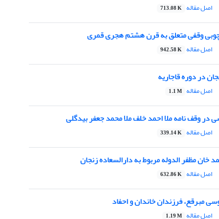
اصل مقاله
713.08 K
چوبی وقفی متعلق به قرن هشتم هجری قمری
اصل مقاله
942.58 K
ان در دوره قاجاریه
اصل مقاله
1.1 M
ی در وقف نامه ملا احمد خلف ملا محمد جعفر بیدگلی
اصل مقاله
339.14 K
مد خان مظفر الدوله مربوط به دارالسعاده زنجان
اصل مقاله
632.86 K
سی مبرقع، فرزندان خاندان و احفاد
اصل مقاله
1.19 M