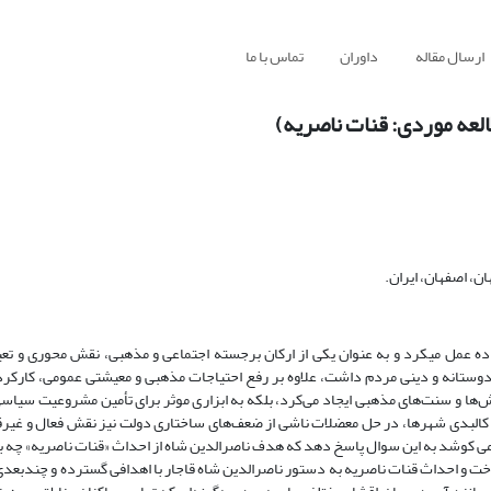
ارسال مقاله
داوران
تماس با ما
العه موردی: قنات ناصریه)
ن، اصفهان، ایران.
ه عمل میکرد و به ‌عنوان یکی از ارکان برجسته اجتماعی و مذهبی، نقش محوری و تعیی
سان‌دوستانه و دینی مردم داشت، علاوه بر رفع احتیاجات مذهبی و معیشتی عمومی، کارکرد
زش‌ها و سنت‌های مذهبی ایجاد می‌کرد، بلکه به ابزاری موثر برای تأمین مشروعیت سی
و کالبدی شهرها، در حل معضلات ناشی از ضعف‌های ساختاری دولت نیز نقش فعال و غیرقاب
می کوشد به این سوال پاسخ دهد که هدف ناصرالدین شاه از احداث «قنات ناصریه» چه بو
خت و احداث قنات ناصریه به دستور ناصرالدین شاه قاجار با اهدافی گسترده و چندبع