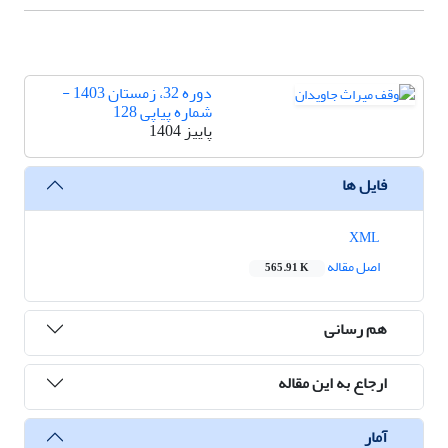
دوره 32، زمستان 1403 -
شماره پیاپی 128
پاییز 1404
فایل ها
XML
اصل مقاله
565.91 K
هم رسانی
ارجاع به این مقاله
آمار