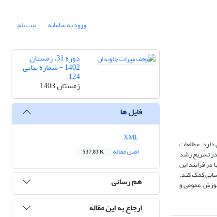
ورود به سامانه
ثبت نام
دوره 31، زمستان
1402 - شماره پیاپی
124
زمستان 1403
فایل ها
XML
دارد. مطالعات
اصل مقاله
537.83 K
 در تسریع رشد
 در فرایند این
سانی کمک کند.
هم رسانی
آموزش عمومی و
ارجاع به این مقاله