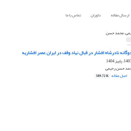
ارسال مقاله
داوران
تماس با ما
می، محمد حسن
انه نادرشاه افشار در قبال نهاد وقف در ایران عصر افشاریه
محمد حسن رحیمی
اصل مقاله
589.72 K