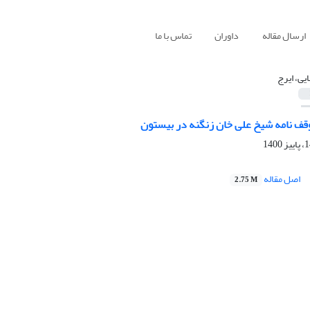
ارسال مقاله
داوران
تماس با ما
یی، ایرج
قف نامه شیخ علی خان زنگنه در بیستون
اصل مقاله
2.75 M