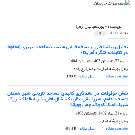
نویسنده =
پورشعبانیان، زهرا
تعداد مقالات:
4
تحلیل زیباشناختی بر نسخه قرآنی منتسب به احمد نیریزی (محفوظ
در کتابخانه کنگره آمریکا)
دوره 32، تابستان 1403، تابستان 1404
زهرا پورشعبانیان، فهیمه زارع زاده
مشاهده مقاله
اصل مقاله
1.93 M
نقش موقوفات در ماندگاری کالبدی مساجد تاریخی شهر همدان
(مسجد جامع، میرزا تقی، نظربیک، شال‌بافان، شریف‌الملک بزرگ،
شریف‌الملک کوچک، چمن چوپانا)
دوره 31، بهار 1402، تابستان 1403
زهرا پورشعبانیان
مشاهده مقاله
اصل مقاله
483.1 K